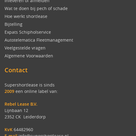
Inleveren of afmelden
Wat te doen bij pech of schade
Hoe werkt shortlease
Bijtelling
Expats Schipholservice
Autotelematica Fleetmanagement
Veelgestelde vragen
Algemene Voorwaarden
Contact
Supershortlease is sinds
2009
een online label van:
Rebel Lease B.V.
Lijnbaan 12
2352 CK Leiderdorp
KvK
64482960
E-mail
info@supershortlease.nl