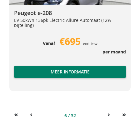
Peugeot e-208
Peugeot e-208
EV 50kWh 136pk Electric Allure Automaat (12%
bijtelling)
€695
Vanaf
excl. btw
per maand
MEER INFORMATIE
6 / 32
First
Previous
Next
Last