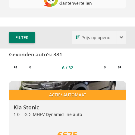
Klantenvertellen
FILTER
Gevonden auto's:
381
6 / 32
First
Previous
Next
Last
Kia Stonic
Kia Stonic
ACTIE/ AUTOMAAT
Kia Stonic
1.0 T-GDI MHEV DynamicLine auto
€675