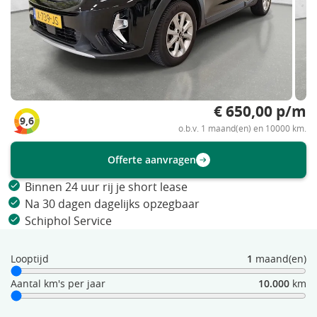
€ 650,00 p/m
9,6
o.b.v. 1 maand(en) en 10000 km.
Offerte aanvragen
Binnen 24 uur rij je short lease
Na 30 dagen dagelijks opzegbaar
Schiphol Service
Looptijd
1
maand(en)
Aantal km's per jaar
10.000
km