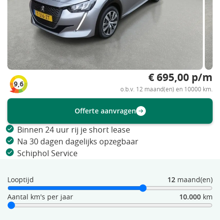
€ 695,00 p/m
9,6
o.b.v. 12 maand(en) en 10000 km.
Offerte aanvragen
Binnen 24 uur rij je short lease
Na 30 dagen dagelijks opzegbaar
Schiphol Service
Looptijd
12
maand(en)
Aantal km's per jaar
10.000
km