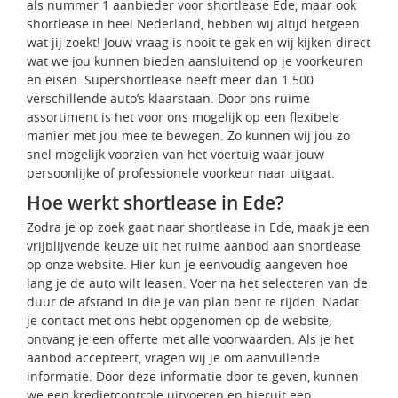
als nummer 1 aanbieder voor shortlease Ede, maar ook
shortlease in heel Nederland, hebben wij altijd hetgeen
wat jij zoekt! Jouw vraag is nooit te gek en wij kijken direct
wat we jou kunnen bieden aansluitend op je voorkeuren
en eisen. Supershortlease heeft meer dan 1.500
verschillende auto’s klaarstaan. Door ons ruime
assortiment is het voor ons mogelijk op een flexibele
manier met jou mee te bewegen. Zo kunnen wij jou zo
snel mogelijk voorzien van het voertuig waar jouw
persoonlijke of professionele voorkeur naar uitgaat.
Hoe werkt shortlease in Ede?
Zodra je op zoek gaat naar shortlease in Ede, maak je een
vrijblijvende keuze uit het ruime aanbod aan shortlease
op onze website. Hier kun je eenvoudig aangeven hoe
lang je de auto wilt leasen. Voer na het selecteren van de
duur de afstand in die je van plan bent te rijden. Nadat
je contact met ons hebt opgenomen op de website,
ontvang je een offerte met alle voorwaarden. Als je het
aanbod accepteert, vragen wij je om aanvullende
informatie. Door deze informatie door te geven, kunnen
we een kredietcontrole uitvoeren en hieruit een