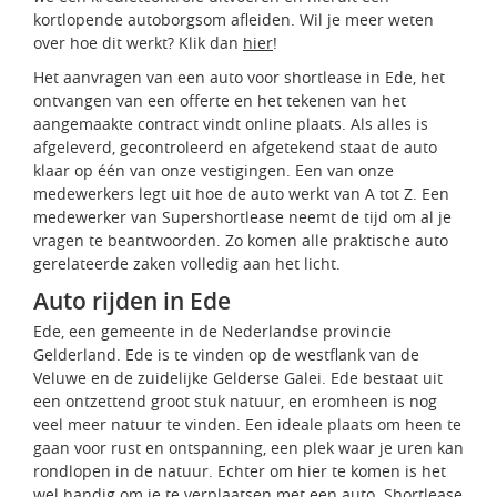
kortlopende autoborgsom afleiden. Wil je meer weten
over hoe dit werkt? Klik dan
hier
!
Het aanvragen van een auto voor shortlease in Ede, het
ontvangen van een offerte en het tekenen van het
aangemaakte contract vindt online plaats. Als alles is
afgeleverd, gecontroleerd en afgetekend staat de auto
klaar op één van onze vestigingen. Een van onze
medewerkers legt uit hoe de auto werkt van A tot Z. Een
medewerker van Supershortlease neemt de tijd om al je
vragen te beantwoorden. Zo komen alle praktische auto
gerelateerde zaken volledig aan het licht.
Auto rijden in Ede
Ede, een gemeente in de Nederlandse provincie
Gelderland. Ede is te vinden op de westflank van de
Veluwe en de zuidelijke Gelderse Galei. Ede bestaat uit
een ontzettend groot stuk natuur, en eromheen is nog
veel meer natuur te vinden. Een ideale plaats om heen te
gaan voor rust en ontspanning, een plek waar je uren kan
rondlopen in de natuur. Echter om hier te komen is het
wel handig om je te verplaatsen met een auto. Shortlease