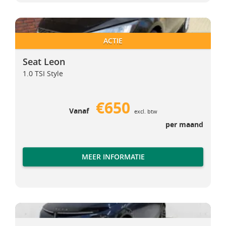
Seat Leon
Seat Leon
ACTIE
Seat Leon
1.0 TSI Style
€650
Vanaf
excl. btw
per maand
MEER INFORMATIE
Lancia Ypsilon
Lancia Ypsilon