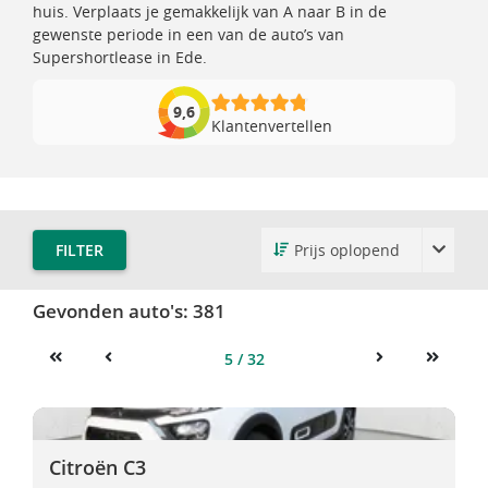
huis. Verplaats je gemakkelijk van A naar B in de
gewenste periode in een van de auto’s van
Supershortlease in Ede.
9,6
Klantenvertellen
FILTER
Gevonden auto's:
381
5 / 32
First
Previous
Next
Last
Citroën C3
Citroën C3
Citroën C3