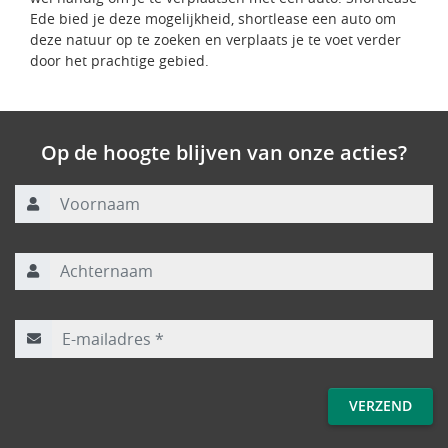
Ede bied je deze mogelijkheid, shortlease een auto om
deze natuur op te zoeken en verplaats je te voet verder
door het prachtige gebied.
Op de hoogte blijven van onze acties?
Voornaam
Achternaam
E-mailadres
*