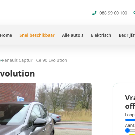
088 99 60 100
Home
Snel beschikbaar
Alle auto's
Elektrisch
Bedrijf
o
Renault Captur TCe 90 Evolution
Evolution
Vr
of
Loop
Aant