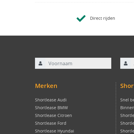
Direct rijden
Voornaam
Achte
Merken
Shor
Shortlease Audi
Snel b
Shortlease BMW
Binnen
Shortlease Citroen
Shortl
Shortlease Ford
Shortl
Shortlease Hyundai
Shortl