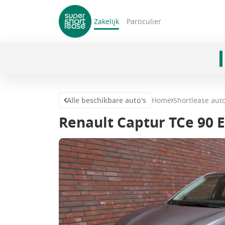
Zakelijk
Particulier
navigatie
Alle beschikbare auto's
Home
Shortlease aut
Renault Captur TCe 90 