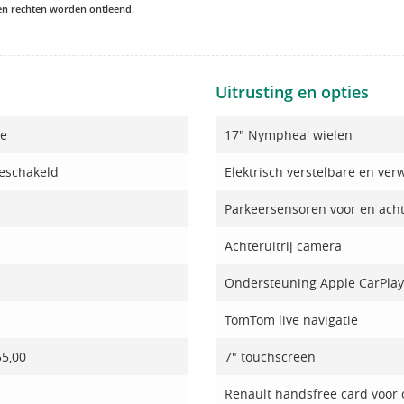
een rechten worden ontleend.
Uitrusting en opties
ne
17" Nymphea' wielen
eschakeld
Elektrisch verstelbare en ve
Parkeersensoren voor en ach
Achteruitrij camera
Ondersteuning Apple CarPlay
TomTom live navigatie
55,00
7" touchscreen
Renault handsfree card voor o