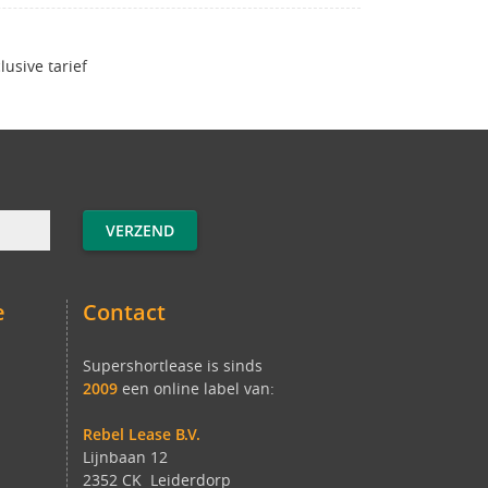
clusive tarief
e
Contact
Supershortlease is sinds
2009
een online label van:
Rebel Lease B.V.
Lijnbaan 12
2352 CK Leiderdorp