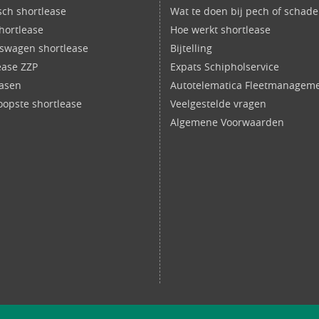
isch shortlease
Wat te doen bij pech of schade
shortlease
Hoe werkt shortlease
fswagen shortlease
Bijtelling
ease ZZP
Expats Schipholservice
easen
Autotelematica Fleetmanagem
opste shortlease
Veelgestelde vragen
Algemene Voorwaarden