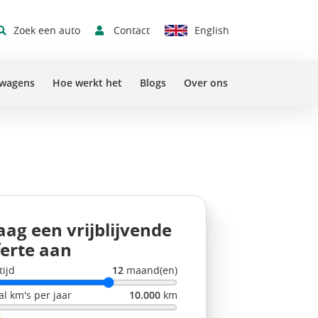
Contact
Zoek een auto
English
Sluit 
swagens
Hoe werkt het
Blogs
Over ons
aag een vrijblijvende
ferte aan
tijd
12
maand(en)
al km's per jaar
10.000
km