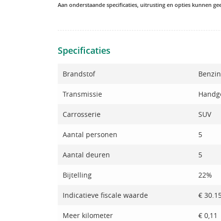
Aan onderstaande specificaties, uitrusting en opties kunnen g
Specificaties
Brandstof
Benzi
Transmissie
Handg
Carrosserie
SUV
Aantal personen
5
Aantal deuren
5
Bijtelling
22%
Indicatieve fiscale waarde
€ 30.1
Meer kilometer
€ 0,11