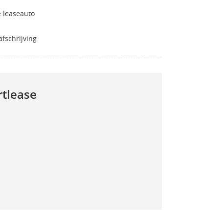
 leaseauto
fschrijving
rtlease