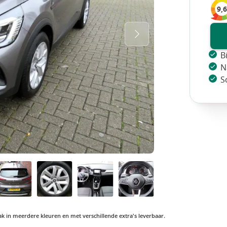
9,6
B
N
S
vaak in meerdere kleuren en met verschillende extra's leverbaar.