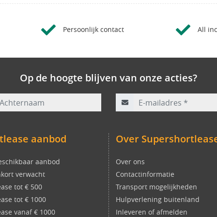
Persoonlijk contact
All in
Op de hoogte blijven van onze acties?
rnaam
E-mailadres
*
tlease aanbod
Over Supershortleas
eschikbaar aanbod
Over ons
kort verwacht
Contactinformatie
ease tot € 500
Transport mogelijkheden
ease tot € 1000
Hulpverlening buitenland
ease vanaf € 1000
Inleveren of afmelden