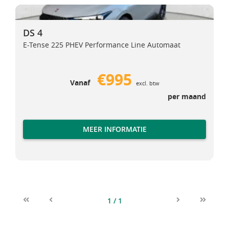
DS 4
DS 4
DS 4
E-Tense 225 PHEV Performance Line Automaat
€995
Vanaf
excl. btw
per maand
MEER INFORMATIE
1 / 1
First
Previous
Next
Last