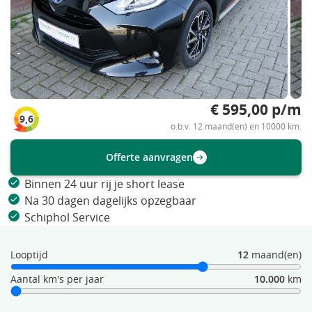
€ 595,00 p/m
9,6
o.b.v. 12 maand(en) en 10000 km.
Offerte aanvragen
Binnen 24 uur rij je short lease
Na 30 dagen dagelijks opzegbaar
Schiphol Service
Looptijd
12
maand(en)
Aantal km's per jaar
10.000
km