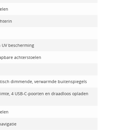
oelen
hterin
en UV bescherming
lapbare achterstoelen
matisch dimmende, verwarmde buitenspiegels
mte, 4 USB-C-poorten en draadloos opladen
ielen
navigatie