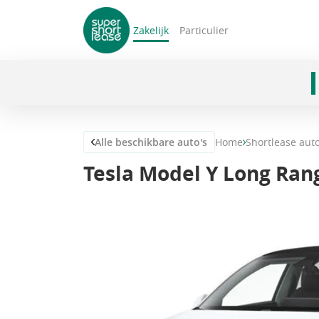
Zakelijk
Particulier
navigatie
Alle beschikbare auto's
Home
Shortlease aut
Tesla Model Y Long Ra