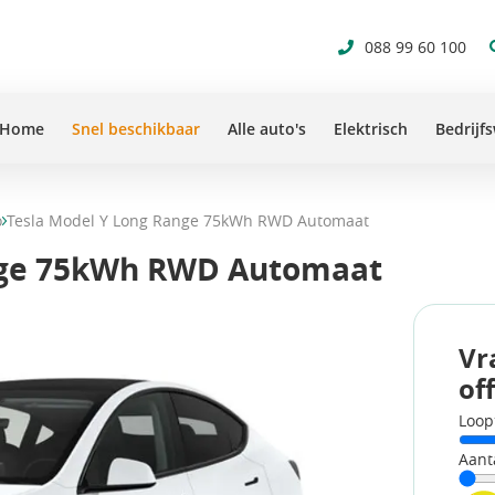
088 99 60 100
Home
Snel beschikbaar
Alle auto's
Elektrisch
Bedrijf
o
Tesla Model Y Long Range 75kWh RWD Automaat
nge 75kWh RWD Automaat
Vr
of
Loop
Aant