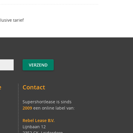
clusive tarief
e
Contact
Supershortlease is sinds
2009
een online label van:
Rebel Lease B.V.
Lijnbaan 12
2352 CK Leiderdorp