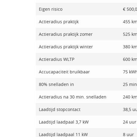
Eigen risico
€ 500,
Actieradius praktijk
455 k
Actieradius praktijk zomer
525 k
Actieradius praktijk winter
380 k
Actieradius WLTP
600 k
Accucapaciteit bruikbaar
75 kW
80% snelladen in
25 min
Actieradius na 30 min. snelladen
240 k
Laadtijd stopcontact
38,5 u
Laadtijd laadpaal 3,7 kW
24 uur
Laadtijd laadpaal 11 kW
8 uur