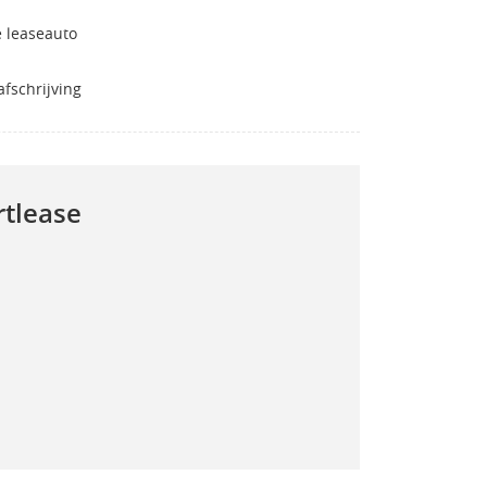
 leaseauto
fschrijving
rtlease