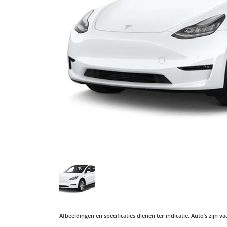
Afbeeldingen en specificaties dienen ter indicatie. Auto’s zijn 