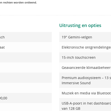
een rechten worden ontleend.
Uitrusting en opties
sch
19" Gemini-velgen
aat
Elektronische ontgrendelinge
15-inch touchscreen
Geavanceerde klimaatbeheer
Premium audiosysteem – 13 sp
Immersive Sound
Muziek en media via Bluetoo
90,00
USB-A-poort in het dashboard
van 128 GB