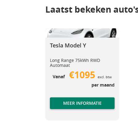
Laatst bekeken auto'
Tesla Model Y
Tesla Model Y
Tesla Model Y
Long Range 75kWh RWD
Automaat
€1095
Vanaf
excl. btw
per maand
MEER INFORMATIE