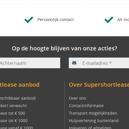
Persoonlijk contact
All in
Op de hoogte blijven van onze acties?
rnaam
E-mailadres
*
tlease aanbod
Over Supershortleas
eschikbaar aanbod
Over ons
kort verwacht
Contactinformatie
ease tot € 500
Transport mogelijkheden
ease tot € 1000
Hulpverlening buitenland
ease vanaf € 1000
Inleveren of afmelden