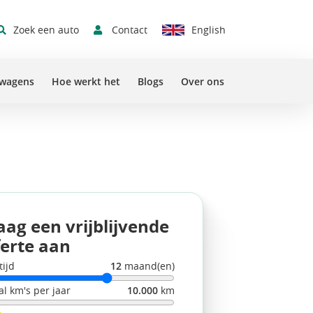
Contact
Zoek een auto
English
Sluit 
swagens
Hoe werkt het
Blogs
Over ons
aag een vrijblijvende
ferte aan
tijd
12
maand(en)
al km's per jaar
10.000
km