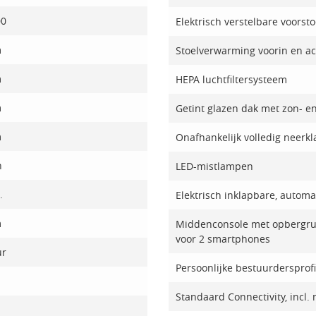
00
Elektrisch verstelbare voorst
m
Stoelverwarming voorin en ac
m
HEPA luchtfiltersysteem
m
Getint glazen dak met zon- 
m
Onafhankelijk volledig neerk
h
LED-mistlampen
.
Elektrisch inklapbare, auto
m
Middenconsole met opbergrui
voor 2 smartphones
ur
Persoonlijke bestuurdersprof
Standaard Connectivity, incl. 