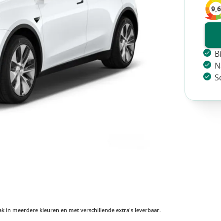
9,6
B
N
S
vaak in meerdere kleuren en met verschillende extra's leverbaar.