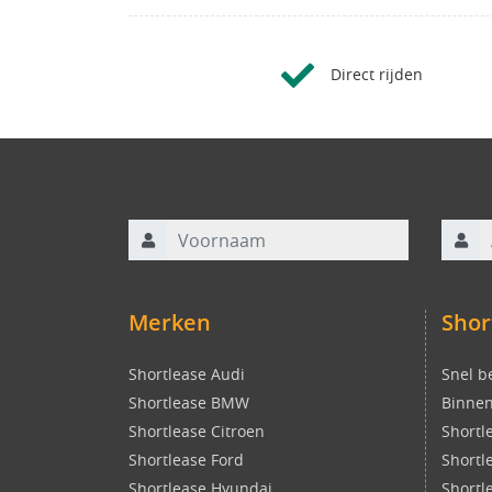
Direct rijden
Voornaam
Achte
Merken
Shor
Shortlease Audi
Snel b
Shortlease BMW
Binnen
Shortlease Citroen
Shortl
Shortlease Ford
Shortl
Shortlease Hyundai
Shortl