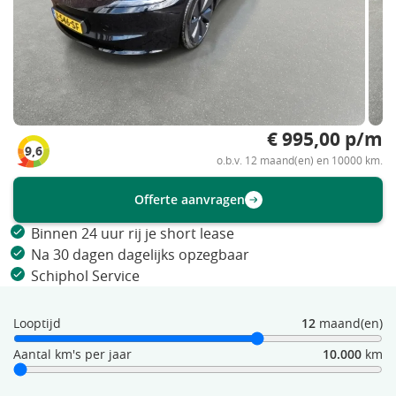
€ 995,00 p/m
9,6
o.b.v. 12 maand(en) en 10000 km.
Offerte aanvragen
Binnen 24 uur rij je short lease
Na 30 dagen dagelijks opzegbaar
Schiphol Service
Looptijd
12
maand(en)
Aantal km's per jaar
10.000
km