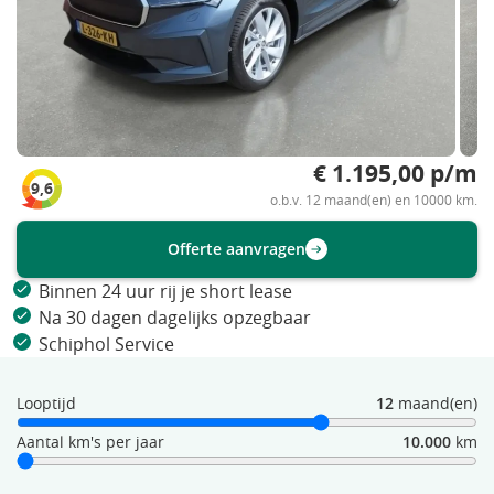
€ 1.195,00 p/m
9,6
o.b.v. 12 maand(en) en 10000 km.
Offerte aanvragen
Binnen 24 uur rij je short lease
Na 30 dagen dagelijks opzegbaar
Schiphol Service
Looptijd
12
maand(en)
Aantal km's per jaar
10.000
km