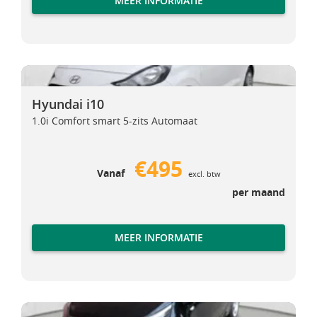
MEER INFORMATIE
Hyundai i10
Hyundai i10
Hyundai i10
1.0i Comfort smart 5-zits Automaat
€495
Vanaf
excl. btw
per maand
MEER INFORMATIE
Kia Picanto