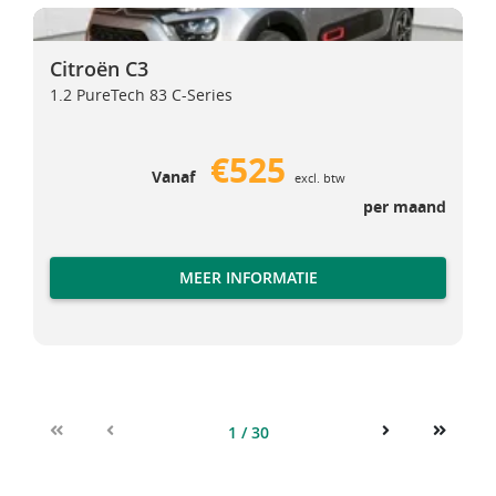
Citroën C3
Citroën C3
Citroën C3
1.2 PureTech 83 C-Series
€525
Vanaf
excl. btw
per maand
MEER INFORMATIE
1 / 30
First
Previous
Next
Last