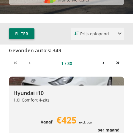
FILTER
Gevonden auto's:
349
1 / 30
First
Previous
Next
Last
Hyundai i10
Hyundai i10
Hyundai i10
1.0i Comfort 4-zits
€425
Vanaf
excl. btw
per maand