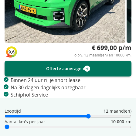
€ 699,00 p/m
9,6
o.b.v. 12 maand(en) en 10000 km.
Offerte aanvragen
Binnen 24 uur rij je short lease
Na 30 dagen dagelijks opzegbaar
Schiphol Service
Looptijd
12
maand(en)
Aantal km's per jaar
10.000
km