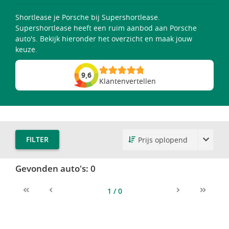
Shortlease je Porsche bij Supershortlease.
Supershortlease heeft een ruim aanbod aan Porsche
auto's. Bekijk hieronder het overzicht en maak jouw
keuze.
9,6
Klantenvertellen
FILTER
Gevonden auto's:
0
1 / 0
First
Previous
Next
Last