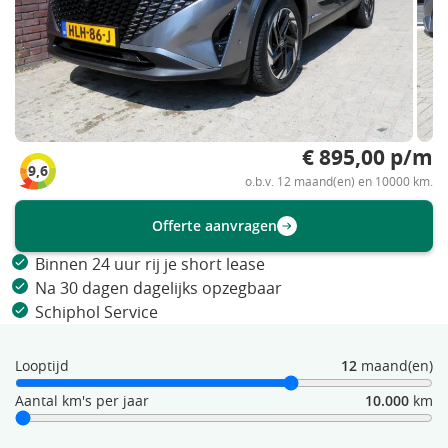
€ 895,00 p/m
9,6
o.b.v. 12 maand(en) en 10000 km.
Offerte aanvragen
Binnen 24 uur rij je short lease
Na 30 dagen dagelijks opzegbaar
Schiphol Service
Looptijd
12
maand(en)
Aantal km's per jaar
10.000
km