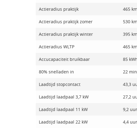
Actieradius praktijk
465 k
Actieradius praktijk zomer
530 k
Actieradius praktijk winter
395 k
Actieradius WLTP
465 k
Accucapaciteit bruikbaar
85 kW
80% snelladen in
22 min
Laadtijd stopcontact
43,3 u
Laadtijd laadpaal 3,7 kW
27,2 u
Laadtijd laadpaal 11 kW
9,2 uu
Laadtijd laadpaal 22 kW
4,4 uu