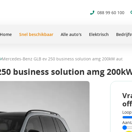
088 99 60 100
Home
Snel beschikbaar
Alle auto's
Elektrisch
Bedrijf
o
Mercedes-Benz GLB ev 250 business solution amg 200kW aut
50 business solution amg 200k
Vr
of
Loop
Aant