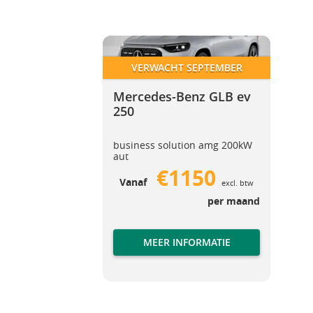
Mercedes-Benz GLB ev 250
Mercedes-Benz GLB ev 250
VERWACHT SEPTEMBER
Mercedes-Benz GLB ev
250
business solution amg 200kW
aut
€1150
Vanaf
excl. btw
per maand
MEER INFORMATIE