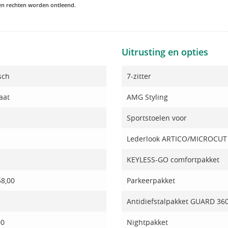
een rechten worden ontleend.
Uitrusting en opties
sch
7-zitter
aat
AMG Styling
Sportstoelen voor
Lederlook ARTICO/MICROCUT 
KEYLESS-GO comfortpakket
58,00
Parkeerpakket
Antidiefstalpakket GUARD 36
00
Nightpakket