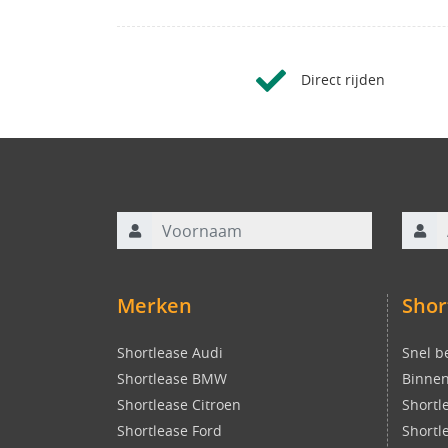
Direct rijden
Voornaam
Achte
Merken
Shor
Shortlease Audi
Snel b
Shortlease BMW
Binnen
Shortlease Citroen
Shortl
Shortlease Ford
Shortl