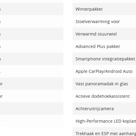
m
Winterpakket
m
Stoelverwarming voor
m
Verwarmd stuurwiel
m
Advanced Plus pakket
h
Smartphone integratiepakket
.
Apple CarPlay/Android Auto
ur
Vast panoramadak in glas
ur
Actieve dodehoekassistent
r
Achteruitrijcamera
r
High-Performance LED kopl
Trekhaak en ESP met aanhang