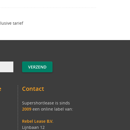
clusive tarief
e
Contact
Supershortlease is sinds
2009
een online label van:
Rebel Lease B.V.
Lijnbaan 12