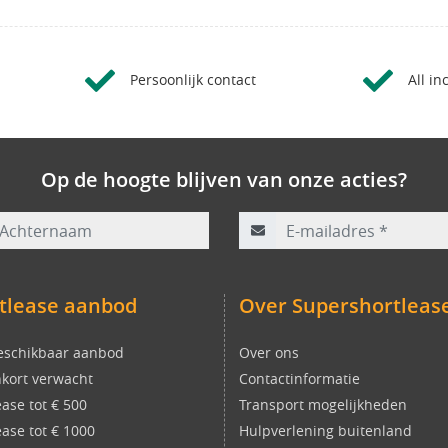
Persoonlijk contact
All in
Op de hoogte blijven van onze acties?
rnaam
E-mailadres
*
tlease aanbod
Over Supershortleas
eschikbaar aanbod
Over ons
kort verwacht
Contactinformatie
ease tot € 500
Transport mogelijkheden
ease tot € 1000
Hulpverlening buitenland