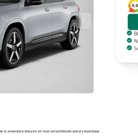
9,6
B
N
S
vaak in meerdere kleuren en met verschillende extra's leverbaar.