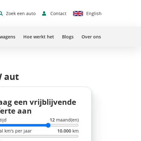
Contact
Zoek een auto
English
Sluit 
swagens
Hoe werkt het
Blogs
Over ons
W aut
aag een vrijblijvende
ferte aan
tijd
12
maand(en)
al km's per jaar
10.000
km