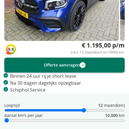
€ 1.195,00 p/m
9,6
o.b.v. 12 maand(en) en 10000 km.
Offerte aanvragen
Binnen 24 uur rij je short lease
Na 30 dagen dagelijks opzegbaar
Schiphol Service
Looptijd
12
maand(en)
Aantal km's per jaar
10.000
km