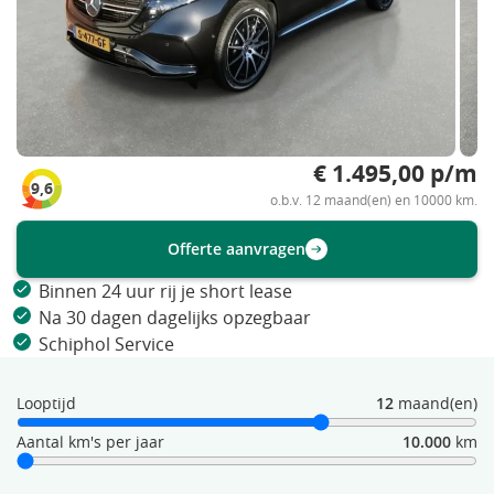
€ 1.495,00 p/m
9,6
o.b.v. 12 maand(en) en 10000 km.
Offerte aanvragen
Binnen 24 uur rij je short lease
Na 30 dagen dagelijks opzegbaar
Schiphol Service
Looptijd
12
maand(en)
Aantal km's per jaar
10.000
km