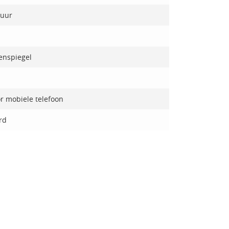
tuur
enspiegel
r mobiele telefoon
rd