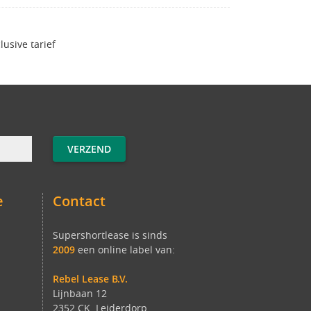
clusive tarief
e
Contact
Supershortlease is sinds
2009
een online label van:
Rebel Lease B.V.
Lijnbaan 12
2352 CK Leiderdorp