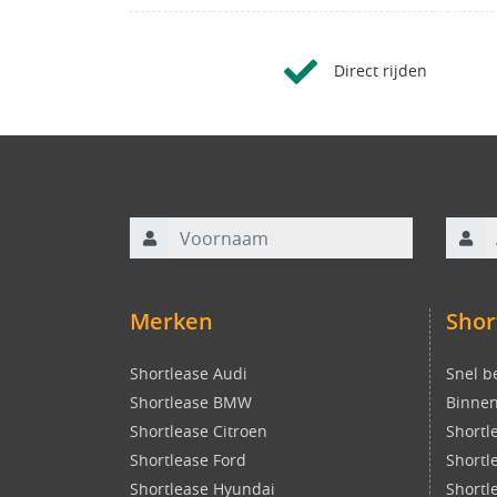
Direct rijden
Voornaam
Achte
Merken
Shor
Shortlease Audi
Snel b
Shortlease BMW
Binnen
Shortlease Citroen
Shortl
Shortlease Ford
Shortl
Shortlease Hyundai
Shortl