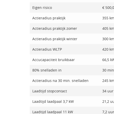
Eigen risico
€ 500,
Actieradius praktijk
355 k
Actieradius praktijk zomer
405 k
Actieradius praktijk winter
300 k
Actieradius WLTP
420 k
Accucapaciteit bruikbaar
66,5 k
80% snelladen in
30 min
Actieradius na 30 min. snelladen
245 k
Laadtijd stopcontact
34 uur
Laadtijd laadpaal 3,7 kW
21,2 u
Laadtijd laadpaal 11 kW
7,2 uu