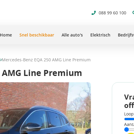
088 99 60 100
Home
Snel beschikbaar
Alle auto's
Elektrisch
Bedrijf
o
Mercedes-Benz EQA 250 AMG Line Premium
0 AMG Line Premium
Vr
of
Loop
Aant