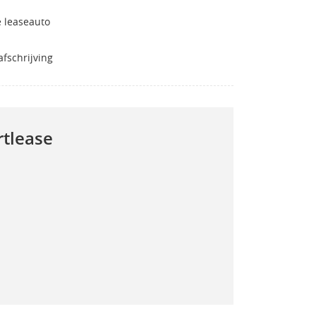
 leaseauto
fschrijving
rtlease