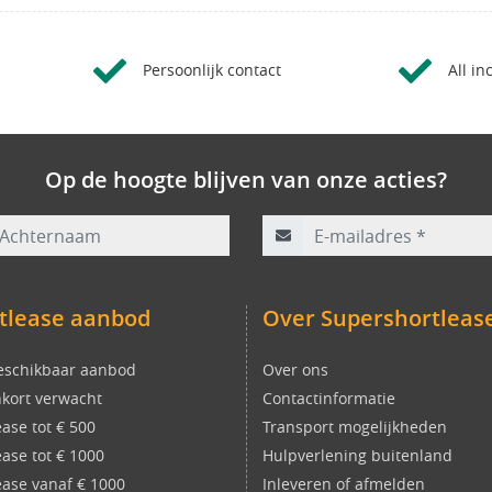
Persoonlijk contact
All in
Op de hoogte blijven van onze acties?
rnaam
E-mailadres
*
tlease aanbod
Over Supershortleas
eschikbaar aanbod
Over ons
kort verwacht
Contactinformatie
ease tot € 500
Transport mogelijkheden
ease tot € 1000
Hulpverlening buitenland
ease vanaf € 1000
Inleveren of afmelden