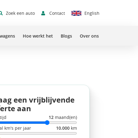
Contact
Zoek een auto
English
Sluit 
swagens
Hoe werkt het
Blogs
Over ons
aag een vrijblijvende
ferte aan
tijd
12
maand(en)
al km's per jaar
10.000
km