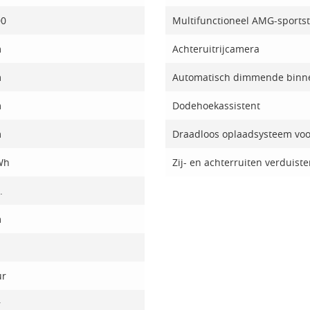
00
Multifunctioneel AMG-sports
m
Achteruitrijcamera
m
Automatisch dimmende binn
m
Dodehoekassistent
m
Draadloos oplaadsysteem voo
Wh
Zij- en achterruiten verduiste
.
m
ur
r