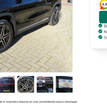
9,6
B
N
S
vaak in meerdere kleuren en met verschillende extra's leverbaar.