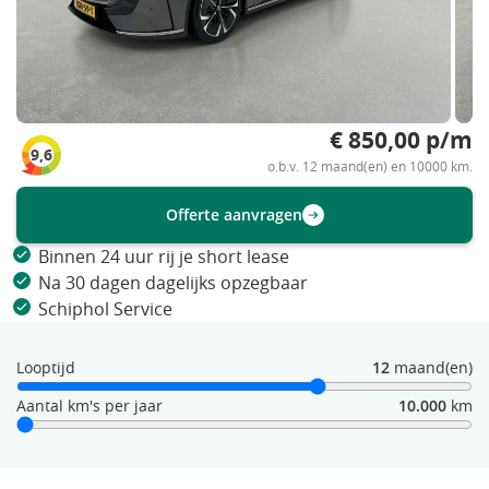
€ 850,00 p/m
9,6
o.b.v. 12 maand(en) en 10000 km.
Offerte aanvragen
Binnen 24 uur rij je short lease
Na 30 dagen dagelijks opzegbaar
Schiphol Service
Looptijd
12
maand(en)
Aantal km's per jaar
10.000
km