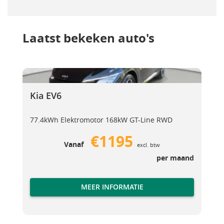
Laatst bekeken auto's
Kia EV6
Kia EV6
Kia EV6
77.4kWh Elektromotor 168kW GT-Line RWD
€1195
Vanaf
excl. btw
per maand
MEER INFORMATIE