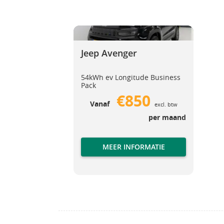
Jeep Avenger
Jeep Avenger
Jeep Avenger
54kWh ev Longitude Business
Pack
€850
Vanaf
excl. btw
per maand
MEER INFORMATIE