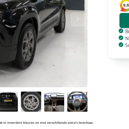
9,6
B
N
S
vaak in meerdere kleuren en met verschillende extra's leverbaar.