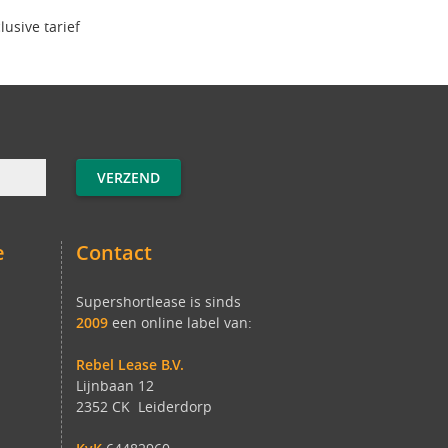
clusive tarief
e
Contact
Supershortlease is sinds
2009
een online label van:
Rebel Lease B.V.
Lijnbaan 12
2352 CK Leiderdorp