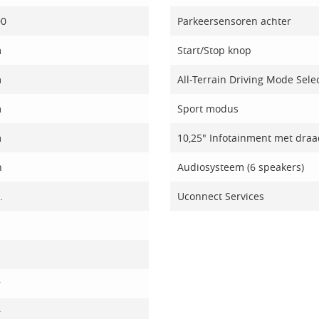
00
Parkeersensoren achter
m
Start/Stop knop
m
All-Terrain Driving Mode Sele
m
Sport modus
m
10,25" Infotainment met draa
h
Audiosysteem (6 speakers)
.
Uconnect Services
r
r