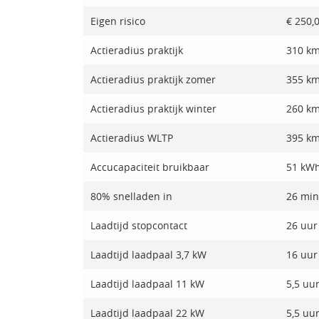
Eigen risico
€ 250,
Actieradius praktijk
310 k
Actieradius praktijk zomer
355 k
Actieradius praktijk winter
260 k
Actieradius WLTP
395 k
Accucapaciteit bruikbaar
51 kW
80% snelladen in
26 min
Laadtijd stopcontact
26 uur
Laadtijd laadpaal 3,7 kW
16 uur
Laadtijd laadpaal 11 kW
5,5 uu
Laadtijd laadpaal 22 kW
5,5 uu