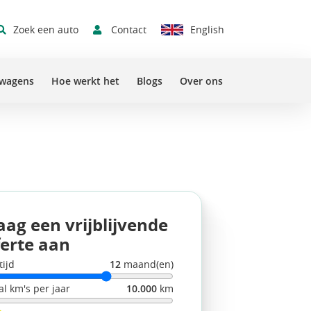
Contact
Zoek een auto
English
Sluit 
swagens
Hoe werkt het
Blogs
Over ons
aag een vrijblijvende
ferte aan
tijd
12
maand(en)
al km's per jaar
10.000
km