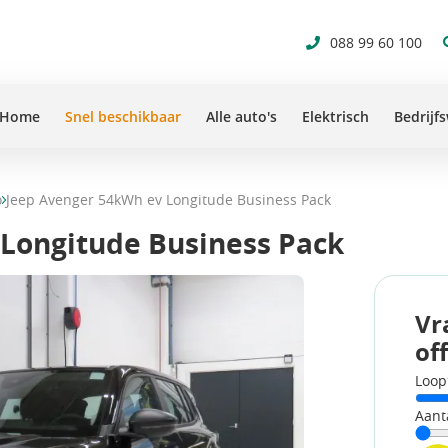
088 99 60 100
Home
Snel beschikbaar
Alle auto's
Elektrisch
Bedrijf
o
Jeep Avenger 54kWh ev Longitude Business Pack
Longitude Business Pack
Vr
of
Loop
Aant