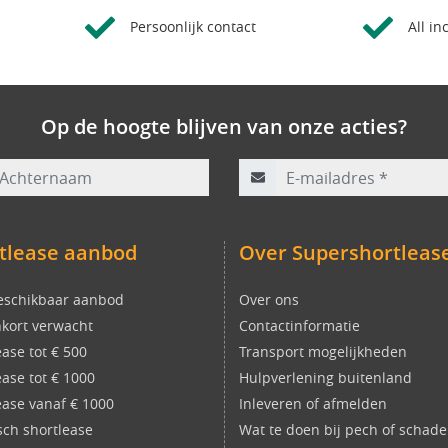
Persoonlijk contact
All in
Op de hoogte blijven van onze acties?
rnaam
E-mailadres
*
tlease aanbod
Over Supershortleas
eschikbaar aanbod
Over ons
kort verwacht
Contactinformatie
ease tot € 500
Transport mogelijkheden
ease tot € 1000
Hulpverlening buitenland
ease vanaf € 1000
Inleveren of afmelden
isch shortlease
Wat te doen bij pech of schade