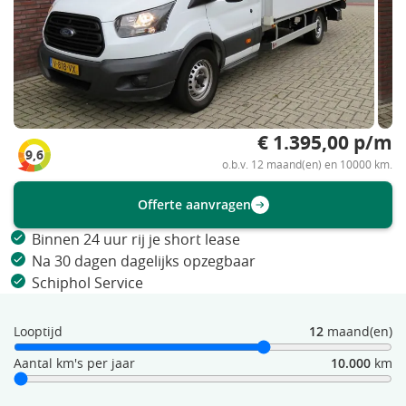
€ 1.395,00 p/m
9,6
o.b.v. 12 maand(en) en 10000 km.
Offerte aanvragen
Binnen 24 uur rij je short lease
Na 30 dagen dagelijks opzegbaar
Schiphol Service
Looptijd
12
maand(en)
Aantal km's per jaar
10.000
km