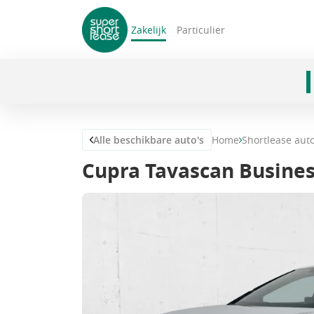
Zakelijk
Particulier
navigatie
Alle beschikbare auto's
Home
Shortlease aut
Cupra Tavascan Busine