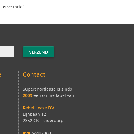
clusive tarief
e
Contact
Supershortlease is sinds
2009
een online label van:
Rebel Lease B.V.
Lijnbaan 12
2352 CK Leiderdorp
KvK
64482960