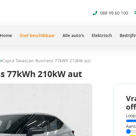
088 99 60 100
Home
Snel beschikbaar
Alle auto's
Elektrisch
Bedrijf
o
Cupra Tavascan Business 77kWh 210kW aut
ss 77kWh 210kW aut
Vr
of
Loop
Aant