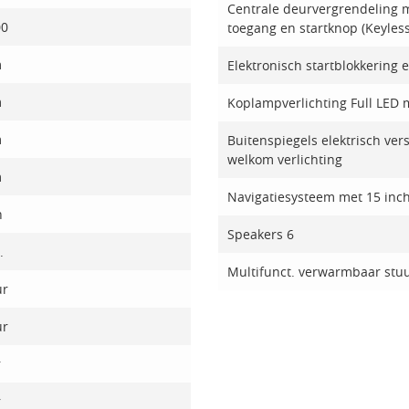
Centrale deurvergrendeling me
00
toegang en startknop (Keyless
m
Elektronisch startblokkering
m
Koplampverlichting Full LED m
m
Buitenspiegels elektrisch ve
welkom verlichting
m
Navigatiesysteem met 15 inch
h
Speakers 6
.
Multifunct. verwarmbaar stu
ur
ur
r
r