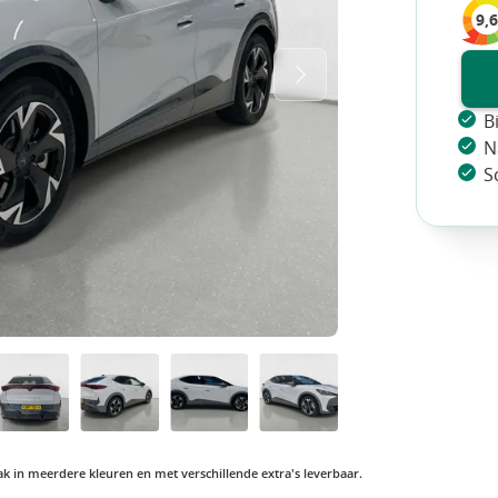
9,6
B
N
S
vaak in meerdere kleuren en met verschillende extra's leverbaar.