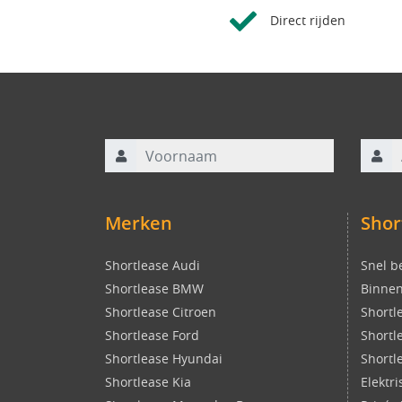
Direct rijden
Voornaam
Achte
Merken
Shor
Shortlease Audi
Snel b
Shortlease BMW
Binnen
Shortlease Citroen
Shortl
Shortlease Ford
Shortl
Shortlease Hyundai
Shortl
Shortlease Kia
Elektr