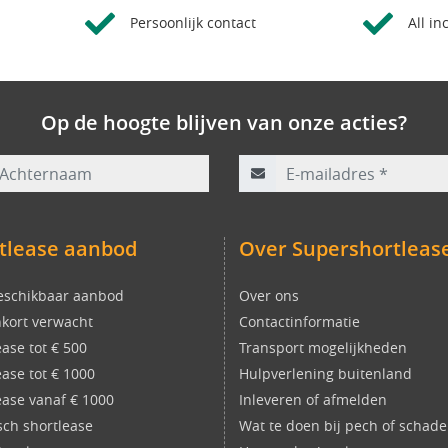
Persoonlijk contact
All in
Op de hoogte blijven van onze acties?
rnaam
E-mailadres
*
tlease aanbod
Over Supershortleas
eschikbaar aanbod
Over ons
kort verwacht
Contactinformatie
ease tot € 500
Transport mogelijkheden
ease tot € 1000
Hulpverlening buitenland
ease vanaf € 1000
Inleveren of afmelden
isch shortlease
Wat te doen bij pech of schade