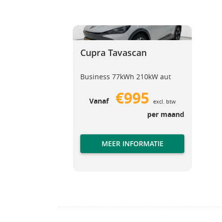
Cupra Tavascan
Cupra Tavascan
Cupra Tavascan
Business 77kWh 210kW aut
€995
Vanaf
excl. btw
per maand
MEER INFORMATIE