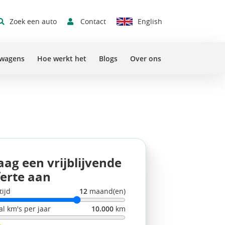
Contact
Zoek een auto
English
Sluit 
swagens
Hoe werkt het
Blogs
Over ons
aag een vrijblijvende
ferte aan
tijd
12
maand(en)
al km's per jaar
10.000
km