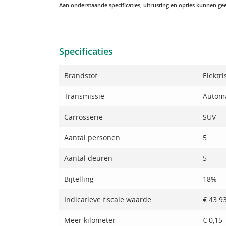
Aan onderstaande specificaties, uitrusting en opties kunnen g
Specificaties
Brandstof
Elektri
Transmissie
Autom
Carrosserie
SUV
Aantal personen
5
Aantal deuren
5
Bijtelling
18%
Indicatieve fiscale waarde
€ 43.9
Meer kilometer
€ 0,15