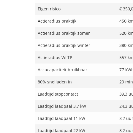
Eigen risico
€ 350,
Actieradius praktijk
450 k
Actieradius praktijk zomer
520 k
Actieradius praktijk winter
380 k
Actieradius WLTP
557 k
Accucapaciteit bruikbaar
77 kW
80% snelladen in
29 min
Laadtijd stopcontact
39,3 u
Laadtijd laadpaal 3,7 kW
24,3 u
Laadtijd laadpaal 11 kW
8,2 uu
Laadtijd laadpaal 22 kW
8,2 uu