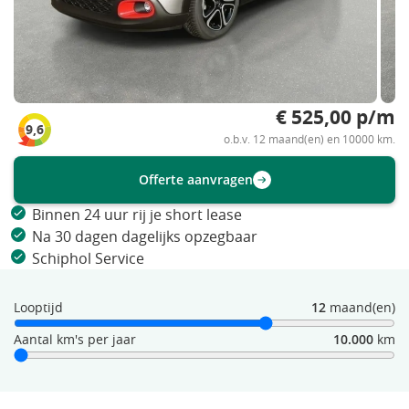
€ 525,00 p/m
9,6
o.b.v. 12 maand(en) en 10000 km.
Offerte aanvragen
Binnen 24 uur rij je short lease
Na 30 dagen dagelijks opzegbaar
Schiphol Service
Looptijd
12
maand(en)
Aantal km's per jaar
10.000
km