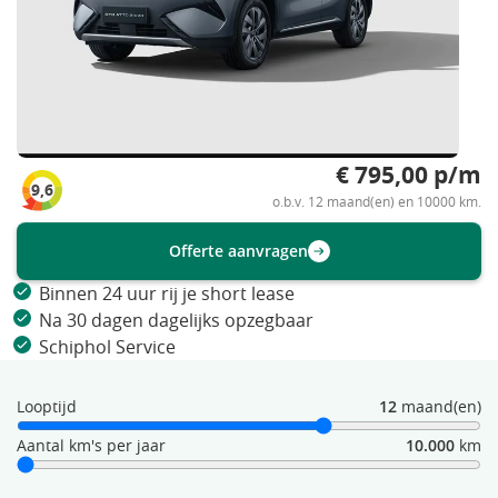
€ 795,00 p/m
9,6
o.b.v. 12 maand(en) en 10000 km.
Offerte aanvragen
Binnen 24 uur rij je short lease
Na 30 dagen dagelijks opzegbaar
Schiphol Service
Looptijd
12
maand(en)
Aantal km's per jaar
10.000
km