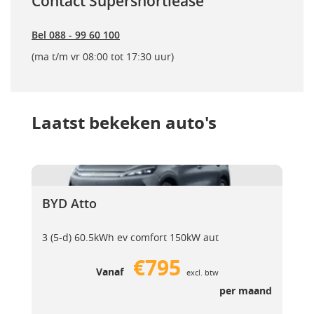
Contact Supershortlease
Bel 088 - 99 60 100
(ma t/m vr 08:00 tot 17:30 uur)
Laatst bekeken auto's
BYD Atto
BYD Atto
BYD Atto
3 (5-d) 60.5kWh ev comfort 150kW aut
€795
Vanaf
excl. btw
per maand