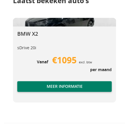
Laatst bekeken auto's
BMW X2
BMW X2
BMW X2
sDrive 20i
€1095
Vanaf
excl. btw
per maand
MEER INFORMATIE