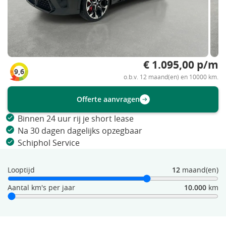
€ 1.095,00 p/m
9,6
o.b.v. 12 maand(en) en 10000 km.
Offerte aanvragen
Binnen 24 uur rij je short lease
Na 30 dagen dagelijks opzegbaar
Schiphol Service
Looptijd
12
maand(en)
Aantal km's per jaar
10.000
km