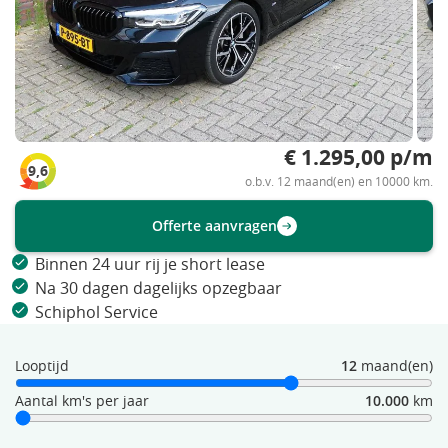
€ 1.295,00 p/m
9,6
o.b.v. 12 maand(en) en 10000 km.
Offerte aanvragen
Binnen 24 uur rij je short lease
Na 30 dagen dagelijks opzegbaar
Schiphol Service
Looptijd
12
maand(en)
Aantal km's per jaar
10.000
km