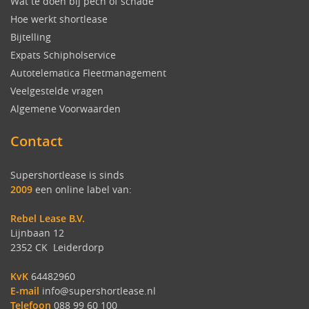
Wat te doen bij pech of schade
Hoe werkt shortlease
Bijtelling
Expats Schipholservice
Autotelematica Fleetmanagement
Veelgestelde vragen
Algemene Voorwaarden
Contact
Supershortlease is sinds
2009
een online label van:
Rebel Lease B.V.
Lijnbaan 12
2352 CK Leiderdorp
KvK
64482960
E-mail
info@supershortlease.nl
Telefoon
088 99 60 100