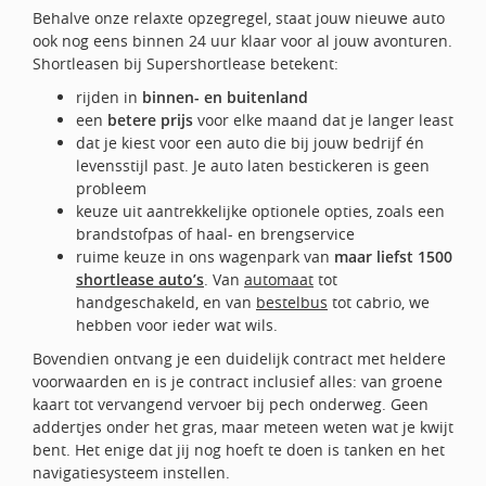
Behalve onze relaxte opzegregel, staat jouw nieuwe auto
ook nog eens binnen 24 uur klaar voor al jouw avonturen.
Shortleasen bij Supershortlease betekent:
rijden in
binnen- en buitenland
een
betere prijs
voor elke maand dat je langer least
dat je kiest voor een auto die bij jouw bedrijf én
levensstijl past. Je auto laten bestickeren is geen
probleem
keuze uit aantrekkelijke optionele opties, zoals een
brandstofpas of haal- en brengservice
ruime keuze in ons wagenpark van
maar liefst 1500
shortlease auto’s
. Van
automaat
tot
handgeschakeld, en van
bestelbus
tot cabrio, we
hebben voor ieder wat wils.
Bovendien ontvang je een duidelijk contract met heldere
voorwaarden en is je contract inclusief alles: van groene
kaart tot vervangend vervoer bij pech onderweg. Geen
addertjes onder het gras, maar meteen weten wat je kwijt
bent. Het enige dat jij nog hoeft te doen is tanken en het
navigatiesysteem instellen.