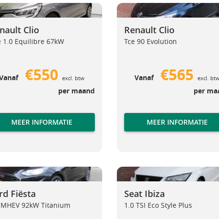
lt Clio
Renault Clio
Renault Clio
Renault Clio
nault Clio
Renault Clio
 1.0 Equilibre 67kW
Tce 90 Evolution
€550
€565
Vanaf
Vanaf
excl. btw
excl. bt
per maand
per ma
MEER INFORMATIE
MEER INFORMATIE
Fiësta
Seat Ibiza
Ford Fiësta
Seat Ibiza
rd Fiësta
Seat Ibiza
 MHEV 92kW Titanium
1.0 TSI Eco Style Plus