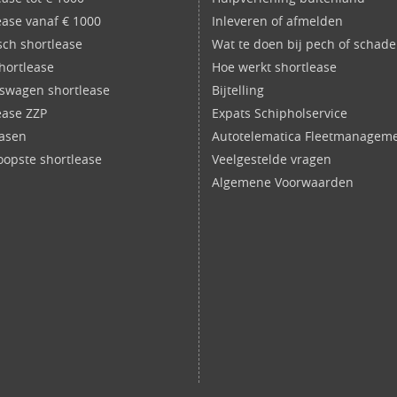
ease vanaf € 1000
Inleveren of afmelden
isch shortlease
Wat te doen bij pech of schade
shortlease
Hoe werkt shortlease
fswagen shortlease
Bijtelling
ease ZZP
Expats Schipholservice
easen
Autotelematica Fleetmanagem
opste shortlease
Veelgestelde vragen
Algemene Voorwaarden