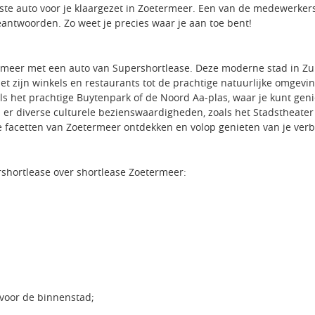
ste auto voor je klaargezet in Zoetermeer. Een van de medewerkers
eantwoorden. Zo weet je precies waar je aan toe bent!
rmeer met een auto van Supershortlease. Deze moderne stad in Zui
zijn winkels en restaurants tot de prachtige natuurlijke omgeving 
als het prachtige Buytenpark of de Noord Aa-plas, waar je kunt gen
n er diverse culturele bezienswaardigheden, zoals het Stadstheate
e facetten van Zoetermeer ontdekken en volop genieten van je verb
shortlease over shortlease Zoetermeer:
voor de binnenstad;