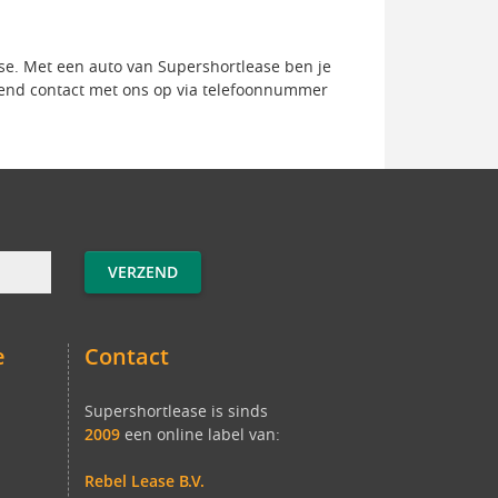
se. Met een auto van Supershortlease ben je
jvend contact met ons op via telefoonnummer
e
Contact
Supershortlease is sinds
2009
een online label van:
Rebel Lease B.V.