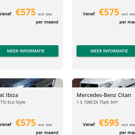
€575
€575
Vanaf
Vanaf
excl. btw
excl. bt
per maand
per ma
MEER INFORMATIE
MEER INFORMATIE
biza
Mercedes-Benz Citan
Seat Ibiza
Mercedes-Be
at Ibiza
Mercedes-Benz Citan
 TSI Eco Style
1.5 108CDI 75pk 3m³
€575
€595
Vanaf
Vanaf
excl. btw
excl. bt
per maand
per ma