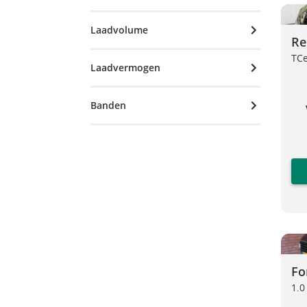
Renau
Laadvolume
Re
TCe
Laadvermogen
Banden
Ford 
Fo
1.0