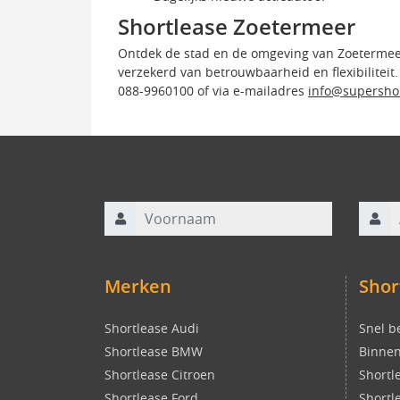
Shortlease Zoetermeer
Ontdek de stad en de omgeving van Zoetermeer
verzekerd van betrouwbaarheid en flexibilitei
088-9960100 of via e-mailadres
info@supershor
Voornaam
Achte
Merken
Shor
Shortlease Audi
Snel b
Shortlease BMW
Binnen
Shortlease Citroen
Shortl
Shortlease Ford
Shortl