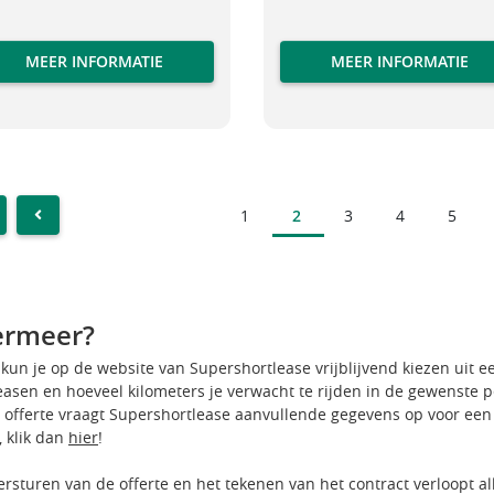
MEER INFORMATIE
MEER INFORMATIE
1
2
3
4
5
ST
PREVIOUS
ermeer?
 kun je op de website van Supershortlease vrijblijvend kiezen uit 
leasen en hoeveel kilometers je verwacht te rijden in de gewenste 
 offerte vraagt Supershortlease aanvullende gegevens op voor een
, klik dan
hier
!
rsturen van de offerte en het tekenen van het contract verloopt al