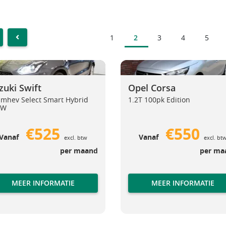
1
2
3
4
5
ST
PREVIOUS
i Swift
Opel Corsa
Suzuki Swift
Opel Corsa
zuki Swift
Opel Corsa
 mhev Select Smart Hybrid
1.2T 100pk Edition
kW
€525
€550
Vanaf
Vanaf
excl. btw
excl. bt
per maand
per ma
MEER INFORMATIE
MEER INFORMATIE