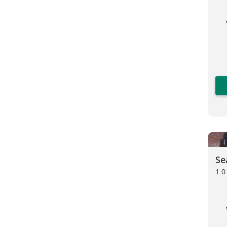
Seat I
Se
1.0