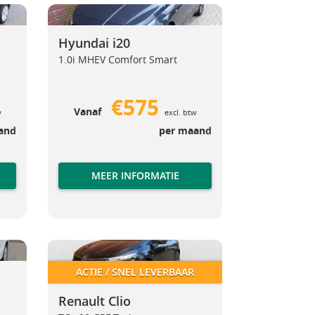
Hyundai i20
Hyundai i20
Hyundai i20
1.0i MHEV Comfort Smart
€575
Vanaf
w
excl. btw
and
per maand
MEER INFORMATIE
Renault Clio
Renault Clio
ACTIE / SNEL LEVERBAAR
Renault Clio