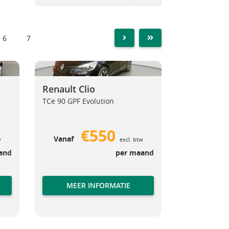
6
7
NEXT
LAST
Renault Clio
Renault Clio
Renault Clio
TCe 90 GPF Evolution
€550
Vanaf
w
excl. btw
and
per maand
MEER INFORMATIE