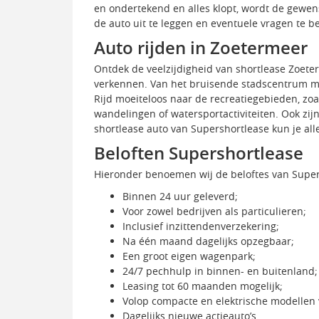
en ondertekend en alles klopt, wordt de gewen
de auto uit te leggen en eventuele vragen te b
Auto rijden in Zoetermeer
Ontdek de veelzijdigheid van shortlease Zoete
verkennen. Van het bruisende stadscentrum met 
Rijd moeiteloos naar de recreatiegebieden, zo
wandelingen of watersportactiviteiten. Ook zij
shortlease auto van Supershortlease kun je all
Beloften Supershortlease
Hieronder benoemen wij de beloftes van Super
Binnen 24 uur geleverd;
Voor zowel bedrijven als particulieren;
Inclusief inzittendenverzekering;
Na één maand dagelijks opzegbaar;
Een groot eigen wagenpark;
24/7 pechhulp in binnen- en buitenland;
Leasing tot 60 maanden mogelijk;
Volop compacte en elektrische modellen 
Dagelijks nieuwe actieauto’s.