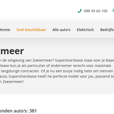
088 99 60 100
Home
Snel beschikbaar
Alle auto's
Elektrisch
Bedrijf
rmeer
in de omgeving van Zoetermeer? Supershortlease staat voor je klaa
rtlease kun je als particulier of ondernemer terecht voor maximale
 aan langdurige contracten. Of je nu een busje nodig hebt om mensen
uto, Supershortlease heeft he perfecte model voor jou, passend bi
 in Zoetermeer!
nden auto's:
381