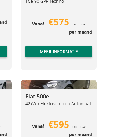
TCe 90 GPF Techno
w
€575
and
Vanaf
excl. btw
per maand
MEER INFORMATIE
Fiat 500e
nz Citan
Fiat 500e
Fiat 500e
42kWh Elektrisch Icon Automaat
€595
Vanaf
w
excl. btw
and
per maand