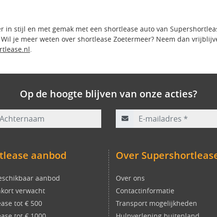
 in stijl en met gemak met een shortlease auto van Supershortlea
t. Wil je meer weten over shortlease Zoetermeer? Neem dan vrijbli
tlease.nl
.
Op de hoogte blijven van onze acties?
rnaam
E-mailadres
*
tlease aanbod
Over Supershortleas
eschikbaar aanbod
Over ons
kort verwacht
Contactinformatie
ease tot € 500
Transport mogelijkheden
ease tot € 1000
Hulpverlening buitenland