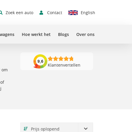
Contact
Zoek een auto
English
swagens
Hoe werkt het
Blogs
Over ons
9,6
Klantenvertellen
r om
 of
j