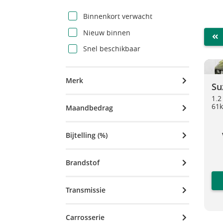
Binnenkort verwacht
Nieuw binnen
FIR
Snel beschikbaar
Suzuk
Merk
Su
1.2
61
Maandbedrag
Bijtelling (%)
Brandstof
Transmissie
Carrosserie