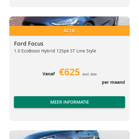
Ford Focus
Ford Focus
ACTIE
Ford Focus
1.0 EcoBoost Hybrid 125pk ST Line Style
€625
Vanaf
excl. btw
per maand
MEER INFORMATIE
Hyundai i30 Wagon
Hyundai i30 Wagon