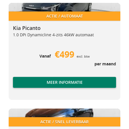
Kia Picanto
Kia Picanto
ACTIE / AUTOMAAT
Kia Picanto
1.0 DPi Dynamicline 4-zits 46kW automaat
€499
Vanaf
excl. btw
per maand
MEER INFORMATIE
Renault Clio
Renault Clio
ACTIE / SNEL LEVERBAAR