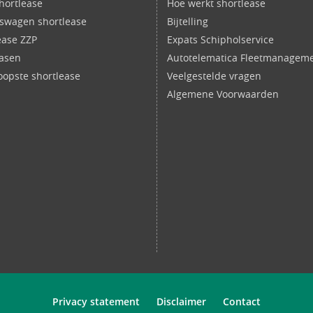
shortlease
Hoe werkt shortlease
fswagen shortlease
Bijtelling
ease ZZP
Expats Schipholservice
easen
Autotelematica Fleetmanagem
opste shortlease
Veelgestelde vragen
Algemene Voorwaarden
Privacy statement
Disclaimer
Contact