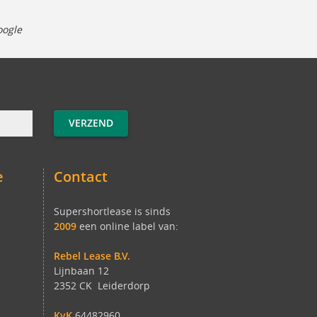
ogle
e
Contact
Supershortlease is sinds
2009
een online label van:
Rebel Lease B.V.
Lijnbaan 12
2352 CK Leiderdorp
KvK
64482960