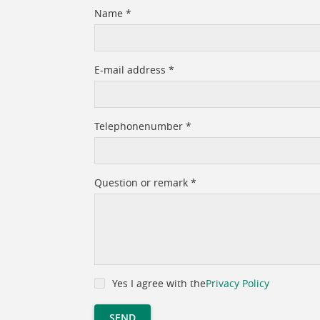
Name
*
E-mail address
*
Telephonenumber
*
Question or remark
*
Yes I agree with the
Privacy Policy
SEND