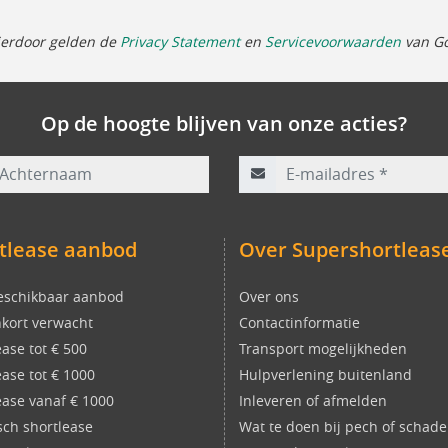
ierdoor gelden de
Privacy Statement
en
Servicevoorwaarden
van Go
Op de hoogte blijven van onze acties?
rnaam
E-mailadres
*
tlease aanbod
Over Supershortleas
eschikbaar aanbod
Over ons
kort verwacht
Contactinformatie
ease tot € 500
Transport mogelijkheden
ease tot € 1000
Hulpverlening buitenland
ease vanaf € 1000
Inleveren of afmelden
isch shortlease
Wat te doen bij pech of schade