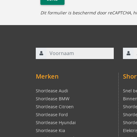
Dit formulier is beschermd door reCAPTCHA, h
Voornaam
Achte
Merken
Shor
Shortlease Audi
Snel b
Shortlease BMW
Binnen
Shortlease Citroen
Shortl
Shortlease Ford
Shortl
Shortlease Hyundai
Shortl
Shortlease Kia
Elektr