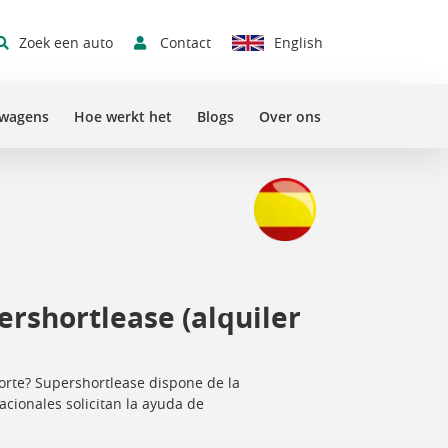
Contact
Zoek een auto
English
swagens
Hoe werkt het
Blogs
Over ons
ershortlease (alquiler
porte? Supershortlease dispone de la
cionales solicitan la ayuda de