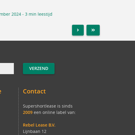
mber 2024 - 3 min leestijd
NEXT
LAST
e
Contact
Supershortlease is sinds
2009
een online label van:
Rebel Lease B.V.
Lijnbaan 12