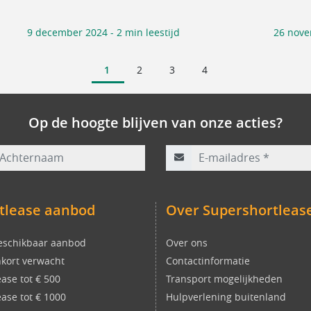
9 december 2024 - 2 min leestijd
26 nove
1
2
3
4
Op de hoogte blijven van onze acties?
rnaam
E-mailadres
*
tlease aanbod
Over Supershortleas
eschikbaar aanbod
Over ons
kort verwacht
Contactinformatie
ease tot € 500
Transport mogelijkheden
ease tot € 1000
Hulpverlening buitenland