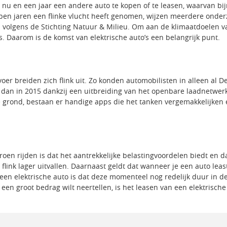
 nu en een jaar een andere auto te kopen of te leasen, waarvan bij
elopen jaren een flinke vlucht heeft genomen, wijzen meerdere onder
den volgens de Stichting Natuur & Milieu. Om aan de klimaatdoelen 
s. Daarom is de komst van elektrische auto’s een belangrijk punt.
rvoer breiden zich flink uit. Zo konden automobilisten in alleen a
dan in 2015 dankzij een uitbreiding van het openbare laadnetwerk
e grond, bestaan er handige apps die het tanken vergemakkelijken
roen rijden is dat het aantrekkelijke belastingvoordelen biedt en 
link lager uitvallen. Daarnaast geldt dat wanneer je een auto least
 een elektrische auto is dat deze momenteel nog redelijk duur in de 
 een groot bedrag wilt neertellen, is het leasen van een elektrische 