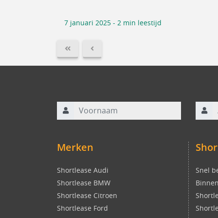
7 januari 2025 - 2 min leestijd
FIRST
PREVIOUS
Voornaam
Achte
Merken
Shor
Shortlease Audi
Snel b
Shortlease BMW
Binnen
Shortlease Citroen
Shortl
Shortlease Ford
Shortl