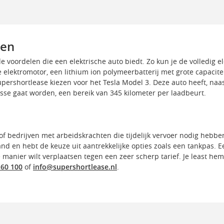
sen
e voordelen die een elektrische auto biedt. Zo kun je de volledig e
elektromotor, een lithium ion polymeerbatterij met grote capacite
upershortlease kiezen voor het Tesla Model 3. Deze auto heeft, naa
lasse gaat worden, een bereik van 345 kilometer per laadbeurt.
 of bedrijven met arbeidskrachten die tijdelijk vervoer nodig hebb
nd en hebt de keuze uit aantrekkelijke opties zoals een tankpas. E
manier wilt verplaatsen tegen een zeer scherp tarief. Je least he
 60 100
of
info@supershortlease.nl
.