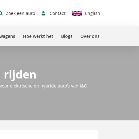
Contact
Zoek een auto
English
swagens
Hoe werkt het
Blogs
Over ons
 rijden
 voor elektrische en hybride auto’s van I&O