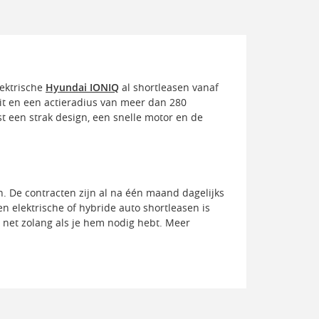
lektrische
Hyundai IONIQ
al shortleasen vanaf
it en een actieradius van meer dan 280
st een strak design, een snelle motor en de
en. De contracten zijn al na één maand dagelijks
en elektrische of hybride auto shortleasen is
m net zolang als je hem nodig hebt. Meer