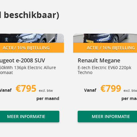
el beschikbaar)
ot e-2008 SUV
Renault Megane
Peugeot e-2008 SUV
Renault Meg
ACTIE/ 16% BIJTELLING
ACTIE / 16% BIJTELLING
ugeot e-2008 SUV
Renault Megane
50kWh 136pk Electric Allure
E-tech Electric EV60 220pk
tomaat
Techno
€795
€799
Vanaf
Vanaf
excl. btw
excl. bt
per maand
per ma
MEER INFORMATIE
MEER INFORMATIE