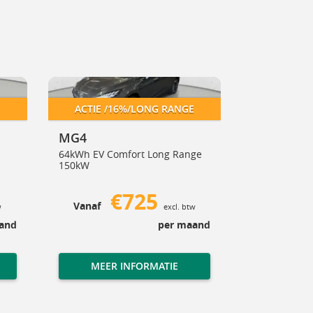
MG4
Kia EV5
ane
MG4
ACTIE /16%/LONG RANGE
ACTIE /
MG4
Kia EV5
64kWh EV Comfort Long Range
81.4kWh EV G
150kW
Edition 160k
€725
Vanaf
Vanaf
w
excl. btw
and
per maand
MEER INFORMATIE
MEER