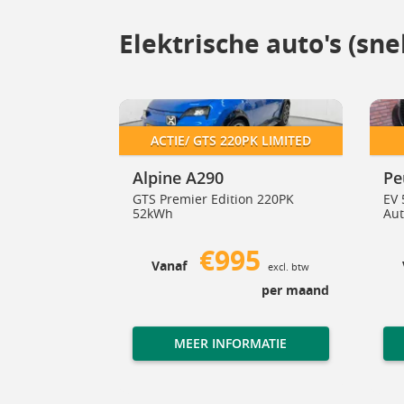
Elektrische auto's (sn
50+
Alpine A290
Peuge
cedes-Benz CLA 250+
Alpine A290
EIK >600KM
ACTIE/ GTS 220PK LIMITED
 CLA 250+
Alpine A290
Pe
GTS Premier Edition 220PK
EV 
52kWh
Au
99
€995
Vanaf
excl. btw
excl. btw
per maand
per maand
MATIE
MEER INFORMATIE