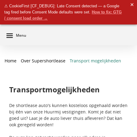
✕
⚠ CookieFirst [CF_DEBUG]: Late Consent detected — a Google
Zakelijk
tag fired before Consent Mode defaults were set.
How to fix: GTG
navigatie
Particulier
/ consent load order →
Menu
Home
Over Supershortlease
Transport mogelijkheden
Transportmogelijkheden
De shortlease auto's kunnen kosteloos opgehaald worden
bij één van onze Huurmij vestigingen. Komt je dat niet
goed uit? Laat je de auto liever thuis afleveren? Dat kan
ook geregeld worden!