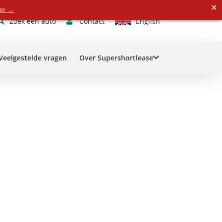
✕
der →
Contact
Zoek een auto
English
Veelgestelde vragen
Over Supershortlease