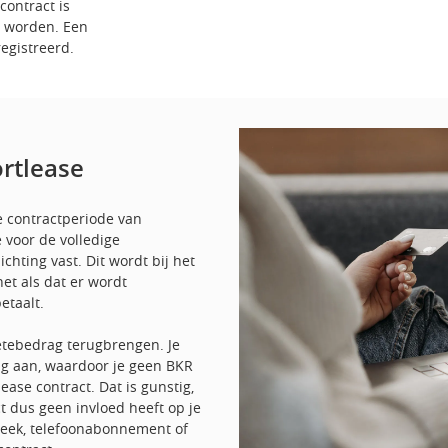
contract is
d worden. Een
egistreerd.
ortlease
te contractperiode van
 voor de volledige
chting vast. Dit wordt bij het
net als dat er wordt
betaalt.
etebedrag terugbrengen. Je
ing aan, waardoor je geen BKR
lease contract. Dat is gunstig,
t dus geen invloed heeft op je
theek, telefoonabonnement of