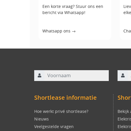
Een korte vraag? Stuur ons een
Liev
bericht via Whatsapp!
elk
Whatsapp ons →
Cha
Voornaam
Achte
Shortlease informatie
Shor
Hoe werkt privé shortlease?
Bekijk
Nieuws
Elektr
Veelgestelde vragen
Elektr