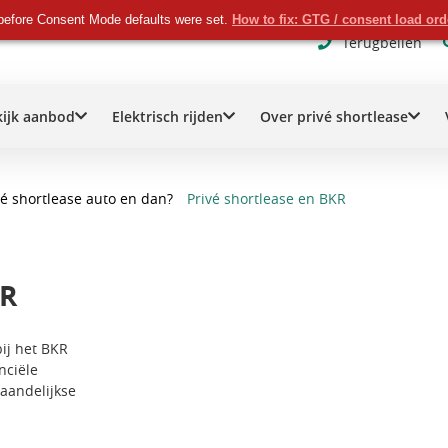
before Consent Mode defaults were set.
How to fix: GTG / consent load or
Terugbellen
kijk aanbod
Elektrisch rijden
Over privé shortlease
ivé shortlease auto en dan?
Privé shortlease en BKR
KR
bij het BKR
nciële
maandelijkse