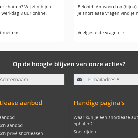
er chatten? Wij zijn bijna
Beloofd. Antwoord op (bijna) 
e werkdag 8 uur online.
je shortlease vragen vind je h
t met ons →
Veelgestelde vragen →
Op de hoogte blijven van onze acties?
rnaam
E-mailadres
*
tlease aanbod
Handige pagina's
 aanbod
Waar kun je een shortlease au
ophalen?
isch aanbod
Snel rijden
isch privé shortleasen