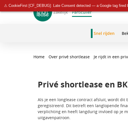
⚠ CookieFirst [CF_DEBUG]: Late Consent detected — a Google tag fired 
Zakelijk
Particulier
navigatie
Snel rijden
Be
Home
Over privé shortlease
Je rijdt in een pr
Privé shortlease en B
Als je een longlease contract afsluit, wordt dit 
geregistreerd. Dit betreft een langlopende fina
verplichting en heeft langdurig invloed op je 
uitgavenpatroon.