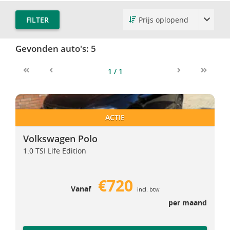
FILTER
Gevonden auto's:
5
1 / 1
First
Previous
Next
Last
Volkswagen Polo
Volkswagen Polo
ACTIE
Volkswagen Polo
1.0 TSI Life Edition
€720
Vanaf
incl. btw
per maand