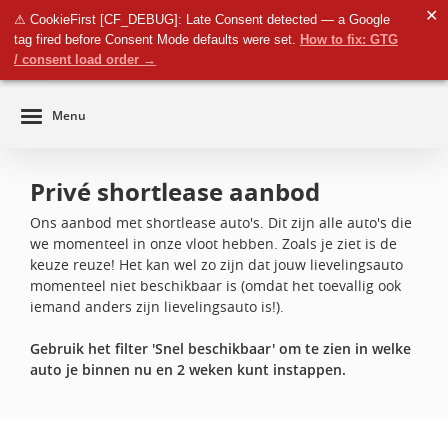
✕
⚠ CookieFirst [CF_DEBUG]: Late Consent detected — a Google
Zakelijk
tag fired before Consent Mode defaults were set.
How to fix: GTG
navigatie
ilter venster
Particulier
/ consent load order →
Menu
Privé shortlease aanbod
Ons aanbod met shortlease auto's. Dit zijn alle auto's die
we momenteel in onze vloot hebben. Zoals je ziet is de
keuze reuze! Het kan wel zo zijn dat jouw lievelingsauto
momenteel niet beschikbaar is (omdat het toevallig ook
iemand anders zijn lievelingsauto is!).
Gebruik het filter 'Snel beschikbaar' om te zien in welke
auto je binnen nu en 2 weken kunt instappen.